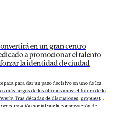
convertirá en un gran centro
edicado a promocionar el talento
reforzar la identidad de ciudad
epara para dar un paso decisivo en uno de los
s más largos de los últimos años: el futuro de lo
verly. Tras décadas de discusiones, propuestas,
 preocupación social por la conservación de
mbolos más importantes del patrimonio
agozano, la ciudad trabaja ya…