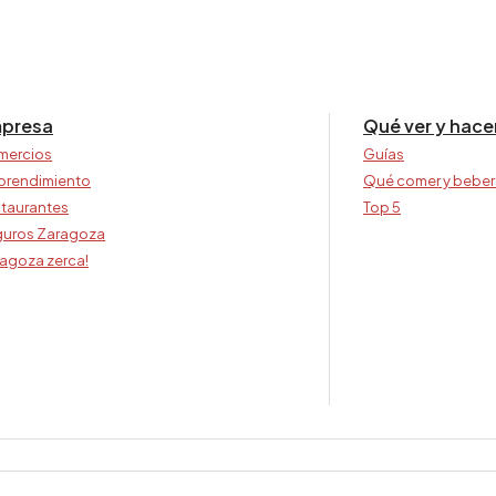
presa
Qué ver y hace
mercios
Guías
prendimiento
Qué comer y beber
taurantes
Top 5
uros Zaragoza
agoza zerca!