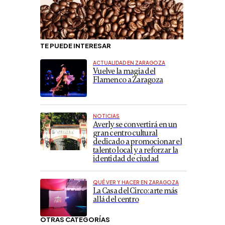
TE PUEDE INTERESAR
ACTUALIDAD EN ZARAGOZA
Vuelve la magia del
Flamenco a Zaragoza
NOTICIAS
Averly se convertirá en un
gran centro cultural
dedicado a promocionar el
talento local y a reforzar la
identidad de ciudad
QUÉ VER Y HACER EN ZARAGOZA
La Casa del Circo: arte más
allá del centro
OTRAS CATEGORÍAS