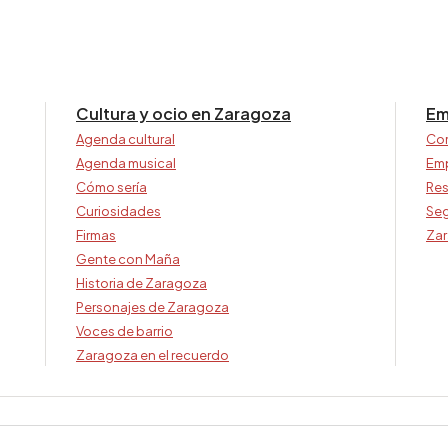
Cultura y ocio en Zaragoza
Em
Agenda cultural
Co
Agenda musical
Em
Cómo sería
Res
Curiosidades
Seg
Firmas
Zar
Gente con Maña
Historia de Zaragoza
Personajes de Zaragoza
Voces de barrio
Zaragoza en el recuerdo