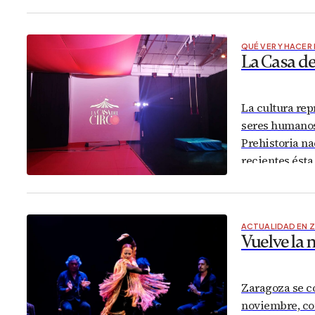
particular es 
Kat y Ariadna,
QUÉ VER Y HACER
La Casa de
La cultura rep
seres humanos 
Prehistoria na
recientes ést
compleja, sofi
e interpretaci
ACTUALIDAD EN 
Vuelve la
Zaragoza se co
noviembre, con