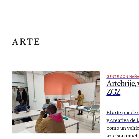
ARTE
GENTE CON MAÑ
Artebrije,
ZGZ
El arte puede 
y creativa de 
como un vehíc
arte son much