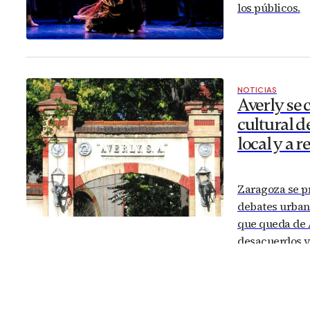
los públicos.
NOTICIAS
Averly se 
cultural d
local y a 
Zaragoza se pr
debates urbano
que queda de A
desacuerdos y
uno de los sí
industrial zar