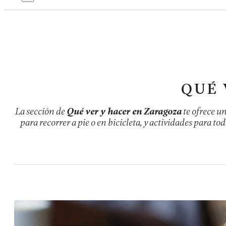
QUÉ 
La sección de
Qué ver y hacer en Zaragoza
te ofrece u
para recorrer a pie o en bicicleta, y actividades para tod