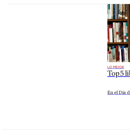
LO MEJOR
Top 5 l
En el Día 