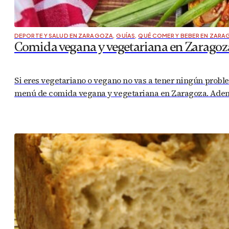
DEPORTE Y SALUD EN ZARAGOZA
,
GUÍAS
,
QUÉ COMER Y BEBER EN ZAR
Comida vegana y vegetariana en Zaragoz
Si eres vegetariano o vegano no vas a tener ningún probl
menú de comida vegana y vegetariana en Zaragoza. Ademá