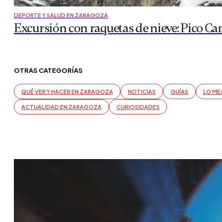
DEPORTE Y SALUD EN ZARAGOZA
Excursión con raquetas de nieve: Pico Ca
OTRAS CATEGORÍAS
QUÉ VER Y HACER EN ZARAGOZA
NOTICIAS
GUÍAS
LO ME
ACTUALIDAD EN ZARAGOZA
CURIOSIDADES