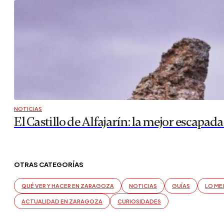
NOTICIAS
El Castillo de Alfajarín: la mejor escapa
OTRAS CATEGORÍAS
QUÉ VER Y HACER EN ZARAGOZA
NOTICIAS
GUÍAS
LO ME
ACTUALIDAD EN ZARAGOZA
CURIOSIDADES