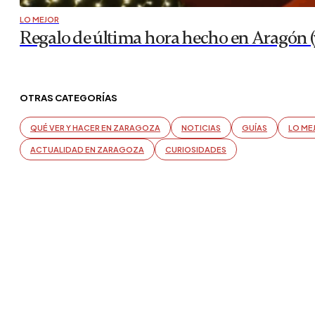
LO MEJOR
Regalo de última hora hecho en Aragón 
OTRAS CATEGORÍAS
QUÉ VER Y HACER EN ZARAGOZA
NOTICIAS
GUÍAS
LO ME
ACTUALIDAD EN ZARAGOZA
CURIOSIDADES