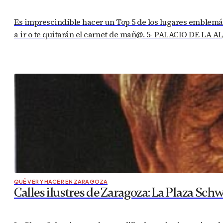
Es imprescindible hacer un Top 5 de los lugares emblemáti
a ir o te quitarán el carnet de mañ@. 5- PALACIO DE LA A
QUÉ VER Y HACER EN ZARAGOZA
Calles ilustres de Zaragoza: La Plaza Schw