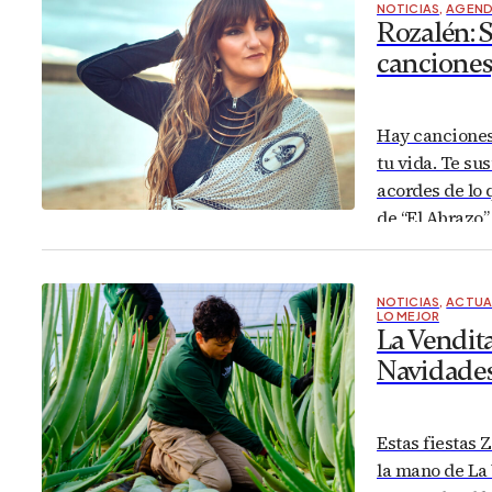
NOTICIAS
,
AGEND
Rozalén: S
canciones,
Hay canciones
tu vida. Te su
acordes de lo 
de “El Abrazo
de su conciert
NOTICIAS
,
ACTUA
LO MEJOR
La Vendita
Navidade
Estas fiestas
la mano de La