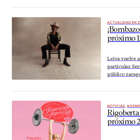
ACTUALIDAD EN 
¡Bombazo! 
próximo 1
Leiva vuelve a
particular. Se
público zarag
NOTICIAS
,
AGEND
Rigoberta 
próximo 2