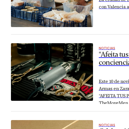
con Valencia a
NOTICIAS
“Afeita tus
concienci
Este 10 de nov
Armas en Zarag
“AFEITA TUS P
TheMoveMen, c
Passaro Peluqu
Peluqueros
NOTICIAS