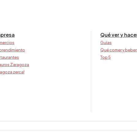
presa
Qué ver y hace
mercios
Guías
prendimiento
Qué comer y beber
taurantes
Top 5
uros Zaragoza
agoza zerca!