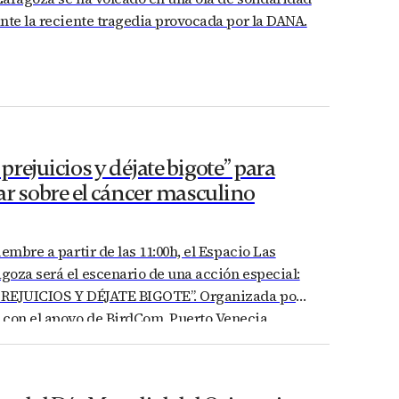
nte la reciente tragedia provocada por la DANA.
 prejuicios y déjate bigote” para
ar sobre el cáncer masculino
iembre a partir de las 11:00h, el Espacio Las
oza será el escenario de una acción especial:
REJUICIOS Y DÉJATE BIGOTE”. Organizada por
on el apoyo de BirdCom, Puerto Venecia,
eros, Del Agua, Sabai, Jacsa, y Javier Sierra