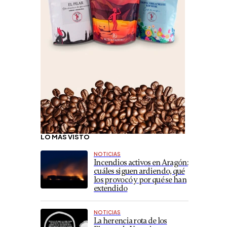
LO MÁS VISTO
NOTICIAS
Incendios activos en Aragón:
cuáles siguen ardiendo, qué
los provocó y por qué se han
extendido
NOTICIAS
La herencia rota de los