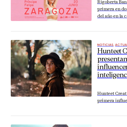
Rigoberta Band
primera en dos
del año en la 
NOTICIAS
,
ACTUA
Hunteet C
presentan 
influence
inteligenci
Hunteet Creati
primera influe