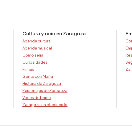
Cultura y ocio en Zaragoza
Em
Agenda cultural
Co
Agenda musical
Em
Cómo sería
Res
Curiosidades
Seg
Firmas
Zar
Gente con Maña
Historia de Zaragoza
Personajes de Zaragoza
Voces de barrio
Zaragoza en el recuerdo