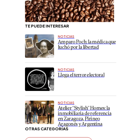
TE PUEDE INTERESAR
NOTICIAS
Amparo Poch: la médica que
luchó por la libertad
NOTICIAS
Llega el terror electoral
NOTICIAS
Atelier “Stylish” Homes: la
inmobiliaria de referencia
en Zaragoza, Pirineo
Aragonés y Argentina
OTRAS CATEGORÍAS