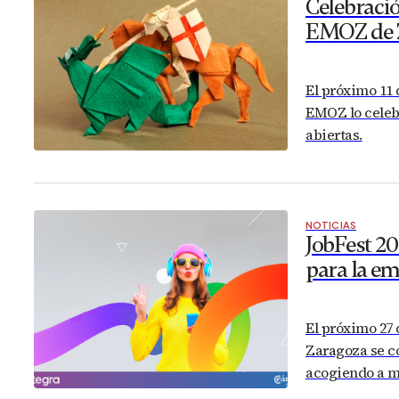
Celebraci
EMOZ de 
El próximo 11 
EMOZ lo celeb
abiertas.
NOTICIAS
JobFest 2
para la e
El próximo 27
Zaragoza se co
acogiendo a m