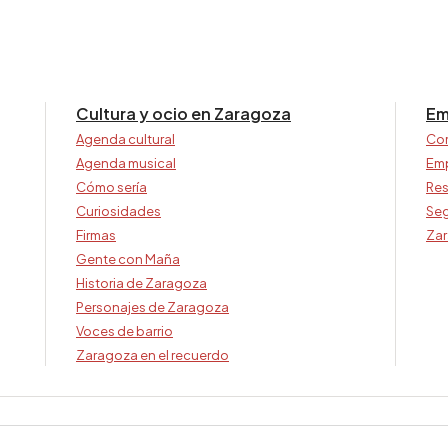
Cultura y ocio en Zaragoza
Em
Agenda cultural
Co
Agenda musical
Em
Cómo sería
Res
Curiosidades
Seg
Firmas
Zar
Gente con Maña
Historia de Zaragoza
Personajes de Zaragoza
Voces de barrio
Zaragoza en el recuerdo