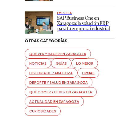
EMPRESA
SAP Business One en
Zaragoza: la solución ERP
para tu empresa industrial
OTRAS CATEGORÍAS
QUÉ VER Y HACER EN ZARAGOZA
NOTICIAS
GUÍAS
LO MEJOR
HISTORIA DE ZARAGOZA
FIRMAS
DEPORTE Y SALUD EN ZARAGOZA
QUÉ COMER Y BEBER EN ZARAGOZA
ACTUALIDAD EN ZARAGOZA
CURIOSIDADES