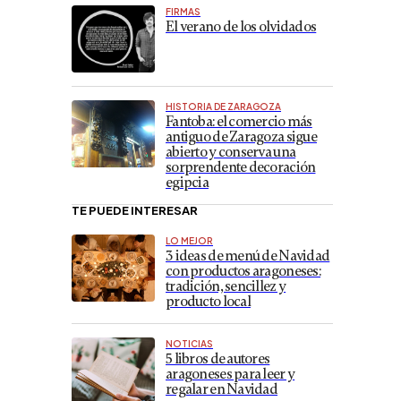
FIRMAS
El verano de los olvidados
HISTORIA DE ZARAGOZA
Fantoba: el comercio más
antiguo de Zaragoza sigue
abierto y conserva una
sorprendente decoración
egipcia
TE PUEDE INTERESAR
LO MEJOR
3 ideas de menú de Navidad
con productos aragoneses:
tradición, sencillez y
producto local
NOTICIAS
5 libros de autores
aragoneses para leer y
regalar en Navidad