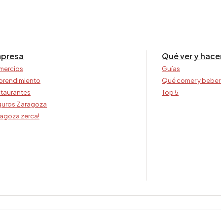
presa
Qué ver y hace
mercios
Guías
prendimiento
Qué comer y beber
taurantes
Top 5
uros Zaragoza
agoza zerca!