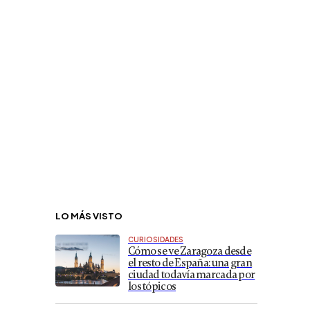
LO MÁS VISTO
CURIOSIDADES
Cómo se ve Zaragoza desde
el resto de España: una gran
ciudad todavía marcada por
los tópicos