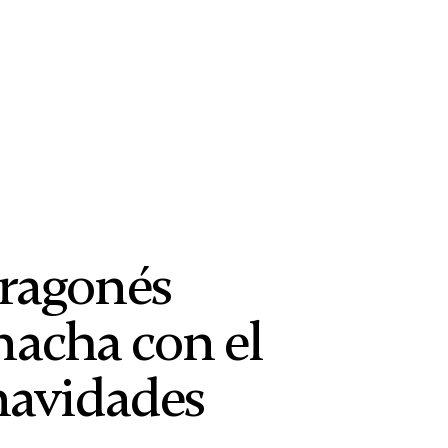
 aragonés
nacha con el
navidades