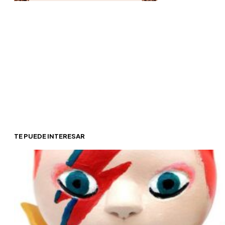
La tradición industrial azucarera de la urbe, sumada al 
hacen las delicias de vecinos y turistas de diversas edades
Zaragoza que elaboran artesanalmente…
COMERCIOS
,
QUÉ VER Y HACER EN ZARAGOZA
El Centro Musical Las Armas vuelve a es