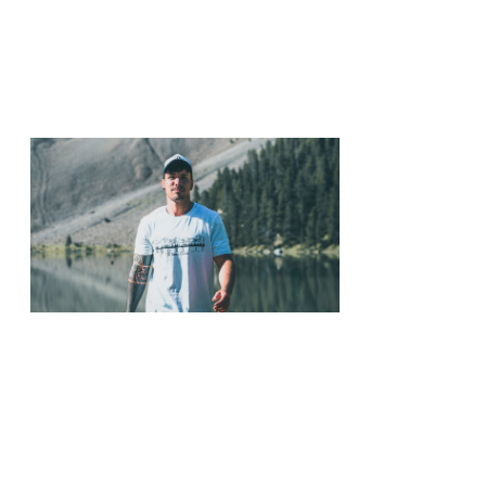
COMERCIOS
,
QUÉ VER Y HACER EN ZARAGOZA
Las mejores terrazas de Zaragoza para rec
Con la entrada de la primavera, los planes de ocio al air
habitantes de Zaragoza, hay que destacar la afición por l
de…