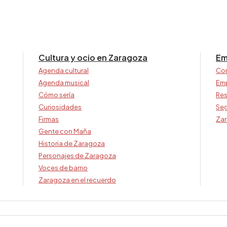
Cultura y ocio en Zaragoza
Em
Agenda cultural
Co
Agenda musical
Em
Cómo sería
Res
Curiosidades
Seg
Firmas
Zar
Gente con Maña
Historia de Zaragoza
Personajes de Zaragoza
Voces de barrio
Zaragoza en el recuerdo