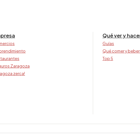
presa
Qué ver y hace
mercios
Guías
prendimiento
Qué comer y beber
taurantes
Top 5
uros Zaragoza
agoza zerca!