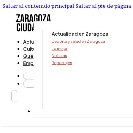
Saltar al contenido principal
Saltar al pie de página
Actualidad en Zaragoza
Actualidad
Deporte y salud en Zaragoza
Cultura y ocio
Lo mejor
Qué ver y hacer
Noticias
Empresa
Reportajes