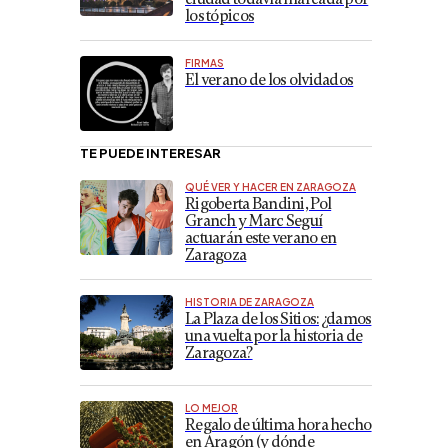
los tópicos
FIRMAS
El verano de los olvidados
TE PUEDE INTERESAR
QUÉ VER Y HACER EN ZARAGOZA
Rigoberta Bandini, Pol
Granch y Marc Seguí
actuarán este verano en
Zaragoza
HISTORIA DE ZARAGOZA
La Plaza de los Sitios: ¿damos
una vuelta por la historia de
Zaragoza?
LO MEJOR
Regalo de última hora hecho
en Aragón (y dónde