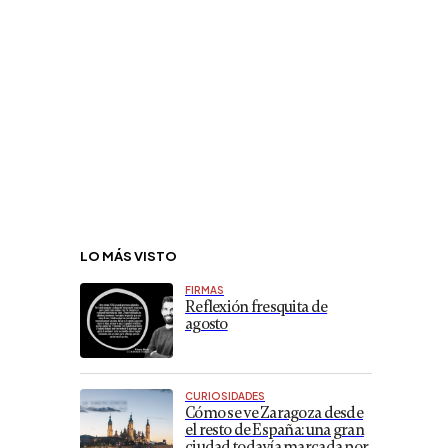
LO MÁS VISTO
FIRMAS
Reflexión fresquita de
agosto
CURIOSIDADES
Cómo se ve Zaragoza desde
el resto de España: una gran
ciudad todavía marcada por