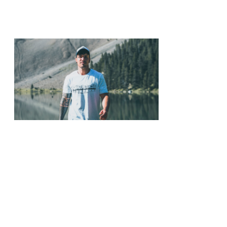
El frío invierno en Zaragoza no está tan 
El frío del invierno está ya casi en Zaragoza. Una mañana
edredón y no salir hasta marzo. La humedad nos crespa el 
FIRMAS
Siempre estáis comiendo