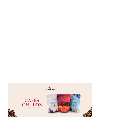
“Siempre estáis comiendo”. Esto nos lo dicen mucho a Cla
dulces que son novedad, tradición o pequeñas rarezas de
más…
FIRMAS
La ciudad que quiero para mi hija (y para