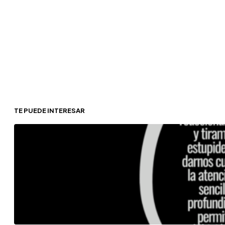
A mi hija le han mandado en el colegio diseñar su “cole pe
piscina”, sí, pero también “los miércoles iríamos disfraza
historia investigar sucesos…
FIRMAS
Siempre estás criticando al ayuntamient