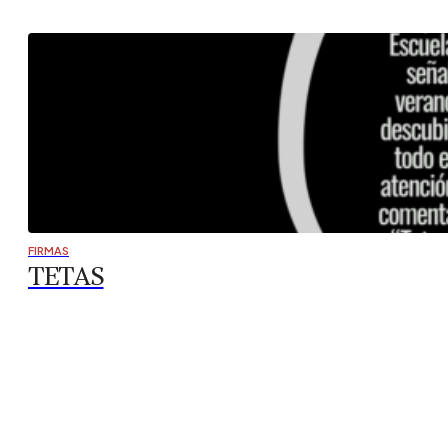
FIRMAS
Arquitectura hostil, ¿quién no es bienven
El concepto de arquitectura hostil es algo que todos cono
desalentar el reposo. Solemos relacionarlo con los pinchos
¿Sabes con qué…
FIRMAS