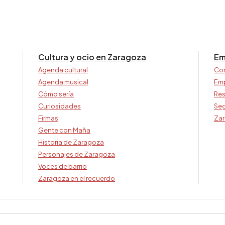
Cultura y ocio en Zaragoza
Em
Agenda cultural
Co
Agenda musical
Em
Cómo sería
Res
Curiosidades
Seg
Firmas
Zar
Gente con Maña
Historia de Zaragoza
Personajes de Zaragoza
Voces de barrio
Zaragoza en el recuerdo