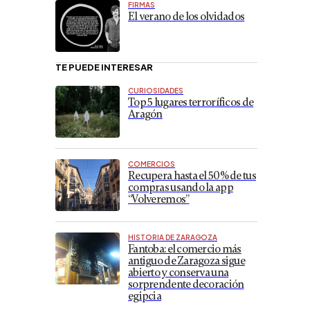
FIRMAS
El verano de los olvidados
TE PUEDE INTERESAR
CURIOSIDADES
Top 5 lugares terroríficos de
Aragón
COMERCIOS
Recupera hasta el 50% de tus
compras usando la app
“Volveremos”
HISTORIA DE ZARAGOZA
Fantoba: el comercio más
antiguo de Zaragoza sigue
abierto y conserva una
sorprendente decoración
egipcia