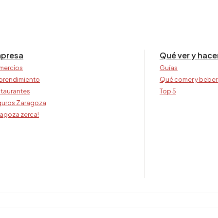
presa
Qué ver y hace
mercios
Guías
prendimiento
Qué comer y beber
taurantes
Top 5
uros Zaragoza
agoza zerca!