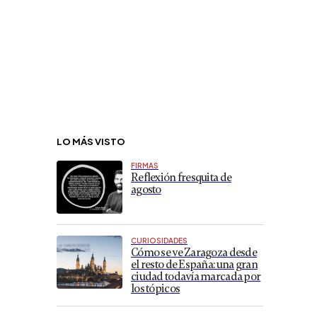
LO MÁS VISTO
FIRMAS
Reflexión fresquita de
agosto
CURIOSIDADES
Cómo se ve Zaragoza desde
el resto de España: una gran
ciudad todavía marcada por
los tópicos