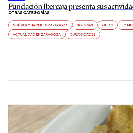
FIRMAS
Que sí, que sí… que Bali está muy bien… 
En las últimas décadas, el turismo internacional se ha mu
vacaciones más allá de los destinos tradicionales o que h
siendo cada vez más los…