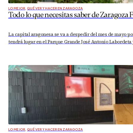
LO MEJOR
,
QUÉ VER Y HACER EN ZARAGOZA
Todo lo que necesitas saber de Zaragoza 
La capital aragonesa se va a despedir del mes de mayo por
tendrá lugar en el Parque Grande José Antonio Labordeta y
LO MEJOR
,
QUÉ VER Y HACER EN ZARAGOZA