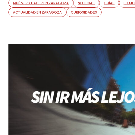
QUÉ VER Y HACER EN ZARAGOZA
NOTICIAS
GUÍAS
LO ME
ACTUALIDAD EN ZARAGOZA
CURIOSIDADES