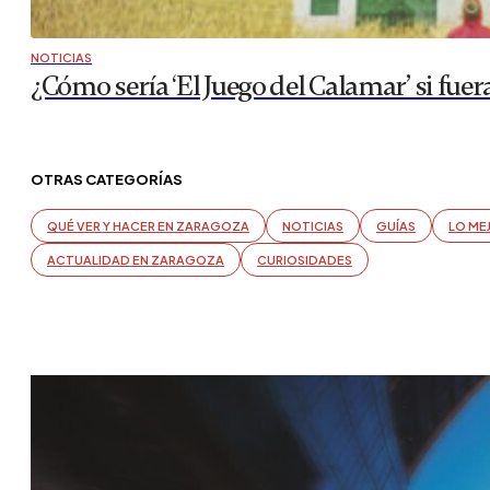
NOTICIAS
¿Cómo sería ‘El Juego del Calamar’ si fuer
OTRAS CATEGORÍAS
QUÉ VER Y HACER EN ZARAGOZA
NOTICIAS
GUÍAS
LO ME
ACTUALIDAD EN ZARAGOZA
CURIOSIDADES