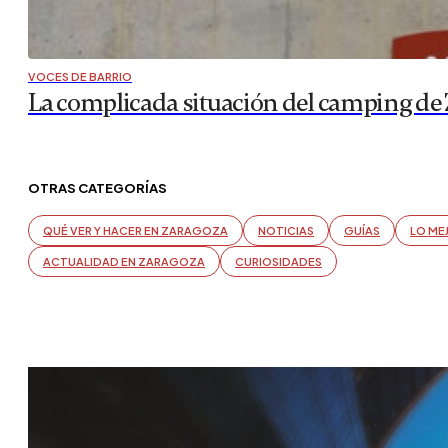
VOCES DE BARRIO
La complicada situación del camping de
OTRAS CATEGORÍAS
QUÉ VER Y HACER EN ZARAGOZA
NOTICIAS
GUÍAS
LO ME
ACTUALIDAD EN ZARAGOZA
CURIOSIDADES