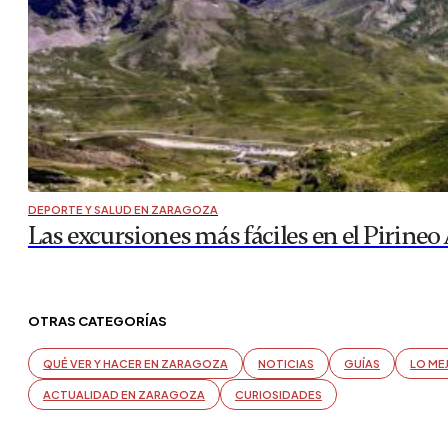
DEPORTE Y SALUD EN ZARAGOZA
Las excursiones más fáciles en el Pirineo
OTRAS CATEGORÍAS
QUÉ VER Y HACER EN ZARAGOZA
NOTICIAS
GUÍAS
LO ME
ACTUALIDAD EN ZARAGOZA
CURIOSIDADES