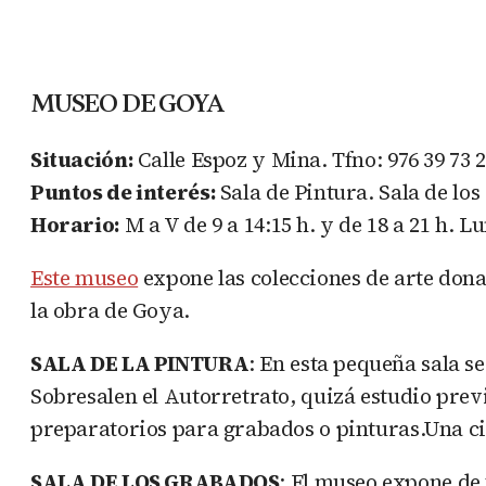
MUSEO DE GOYA
Situación:
Calle Espoz y Mina. Tfno: 976 39 73 
Puntos de interés:
Sala de Pintura. Sala de lo
Horario:
M a V de 9 a 14:15 h. y de 18 a 21 h. L
Este museo
expone las colecciones de arte don
la obra de Goya.
SALA DE LA PINTURA
: En esta pequeña sala s
Sobresalen el Autorretrato, quizá estudio previ
preparatorios para grabados o pinturas.Una ci
SALA DE LOS GRABADOS
: El museo expone de 