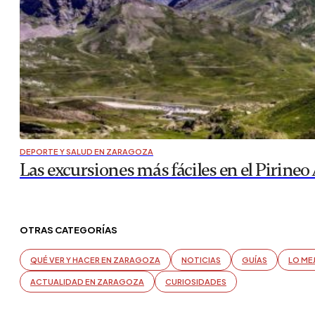
DEPORTE Y SALUD EN ZARAGOZA
Las excursiones más fáciles en el Pirineo
OTRAS CATEGORÍAS
QUÉ VER Y HACER EN ZARAGOZA
NOTICIAS
GUÍAS
LO ME
ACTUALIDAD EN ZARAGOZA
CURIOSIDADES