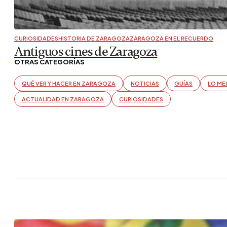
CURIOSIDADES
HISTORIA DE ZARAGOZA
ZARAGOZA EN EL RECUERDO
Antiguos cines de Zaragoza
OTRAS CATEGORÍAS
QUÉ VER Y HACER EN ZARAGOZA
NOTICIAS
GUÍAS
LO ME
ACTUALIDAD EN ZARAGOZA
CURIOSIDADES