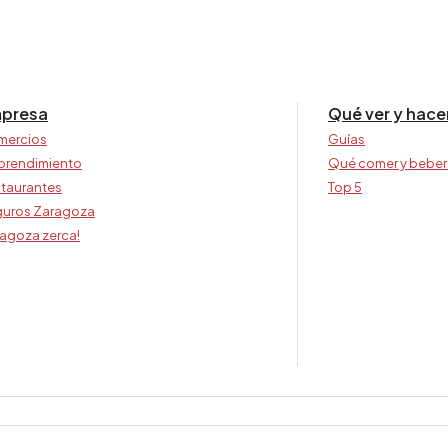
presa
Qué ver y hace
mercios
Guías
prendimiento
Qué comer y beber
taurantes
Top 5
uros Zaragoza
agoza zerca!