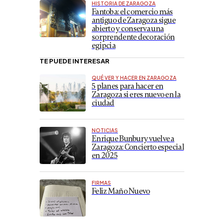
HISTORIA DE ZARAGOZA
Fantoba: el comercio más
antiguo de Zaragoza sigue
abierto y conserva una
sorprendente decoración
egipcia
TE PUEDE INTERESAR
QUÉ VER Y HACER EN ZARAGOZA
5 planes para hacer en
Zaragoza si eres nuevo en la
ciudad
NOTICIAS
Enrique Bunbury vuelve a
Zaragoza: Concierto especial
en 2025
FIRMAS
Feliz Maño Nuevo