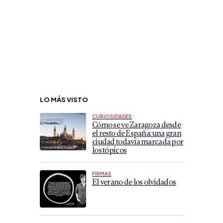
LO MÁS VISTO
CURIOSIDADES
Cómo se ve Zaragoza desde
el resto de España: una gran
ciudad todavía marcada por
los tópicos
FIRMAS
El verano de los olvidados