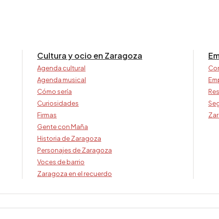
Cultura y ocio en Zaragoza
Em
Agenda cultural
Co
Agenda musical
Em
Cómo sería
Res
Curiosidades
Seg
Firmas
Zar
Gente con Maña
Historia de Zaragoza
Personajes de Zaragoza
Voces de barrio
Zaragoza en el recuerdo