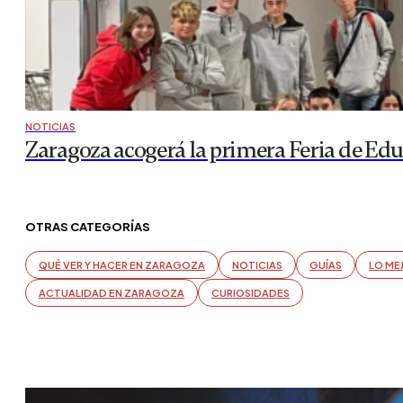
NOTICIAS
Zaragoza acogerá la primera Feria de Ed
OTRAS CATEGORÍAS
QUÉ VER Y HACER EN ZARAGOZA
NOTICIAS
GUÍAS
LO ME
ACTUALIDAD EN ZARAGOZA
CURIOSIDADES