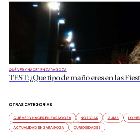
QUÉ VER Y HACER EN ZARAGOZA
TEST: ¿Qué tipo de maño eres en las Fiest
OTRAS CATEGORÍAS
QUÉ VER Y HACER EN ZARAGOZA
NOTICIAS
GUÍAS
LO ME
ACTUALIDAD EN ZARAGOZA
CURIOSIDADES