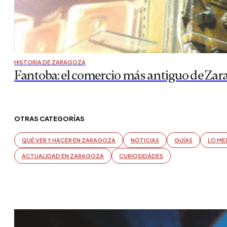
HISTORIA DE ZARAGOZA
Fantoba: el comercio más antiguo de Zar
OTRAS CATEGORÍAS
QUÉ VER Y HACER EN ZARAGOZA
NOTICIAS
GUÍAS
LO ME
ACTUALIDAD EN ZARAGOZA
CURIOSIDADES