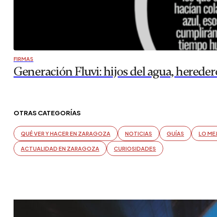
FIRMAS
Generación Fluvi: hijos del agua, heredero
OTRAS CATEGORÍAS
QUÉ VER Y HACER EN ZARAGOZA
NOTICIAS
GUÍAS
LO ME
ACTUALIDAD EN ZARAGOZA
CURIOSIDADES