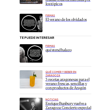
los tópicos
FIRMAS
El verano de los olvidados
TE PUEDE INTERESAR
FIRMAS
qué stendhalazo
QUÉ COMER Y BEBER EN
ZARAGOZA
3 recetas aragonesas para el
verano: frescas, sencillas y
con productos de Aragón
NOTICIAS
Enrique Bunbury vuelve a
Zaragoza: Concierto especial