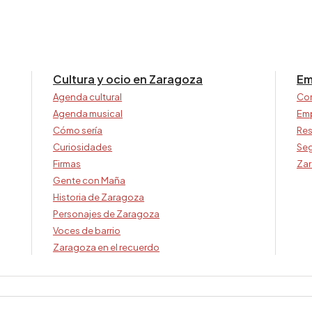
Cultura y ocio en Zaragoza
Em
Agenda cultural
Co
Agenda musical
Em
Cómo sería
Res
Curiosidades
Seg
Firmas
Zar
Gente con Maña
Historia de Zaragoza
Personajes de Zaragoza
Voces de barrio
Zaragoza en el recuerdo