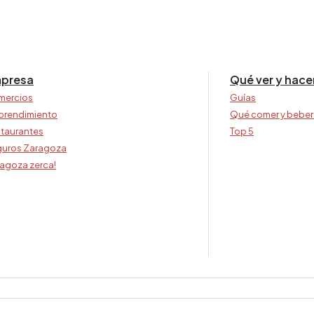
presa
Qué ver y hace
mercios
Guías
prendimiento
Qué comer y beber
taurantes
Top 5
uros Zaragoza
agoza zerca!