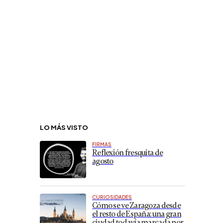
LO MÁS VISTO
FIRMAS
Reflexión fresquita de
agosto
CURIOSIDADES
Cómo se ve Zaragoza desde
el resto de España: una gran
ciudad todavía marcada por