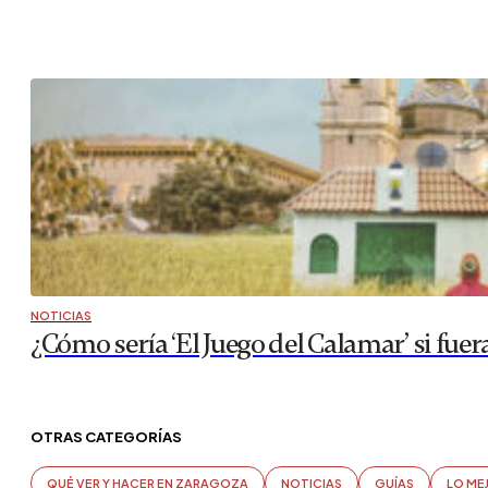
NOTICIAS
¿Cómo sería ‘El Juego del Calamar’ si fuer
OTRAS CATEGORÍAS
QUÉ VER Y HACER EN ZARAGOZA
NOTICIAS
GUÍAS
LO ME