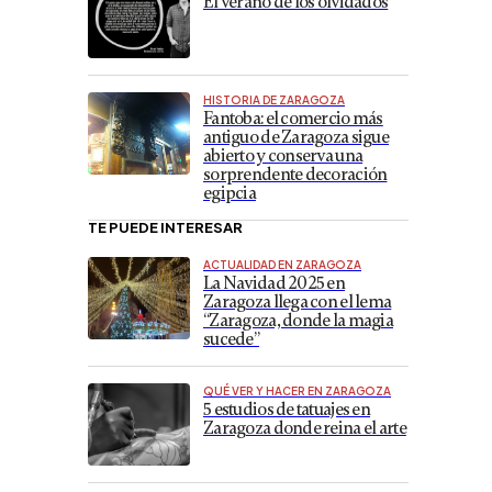
El verano de los olvidados
HISTORIA DE ZARAGOZA
Fantoba: el comercio más
antiguo de Zaragoza sigue
abierto y conserva una
sorprendente decoración
egipcia
TE PUEDE INTERESAR
ACTUALIDAD EN ZARAGOZA
La Navidad 2025 en
Zaragoza llega con el lema
“Zaragoza, donde la magia
sucede”
QUÉ VER Y HACER EN ZARAGOZA
5 estudios de tatuajes en
Zaragoza donde reina el arte