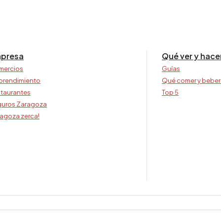
presa
Qué ver y hace
mercios
Guías
prendimiento
Qué comer y beber
taurantes
Top 5
uros Zaragoza
agoza zerca!