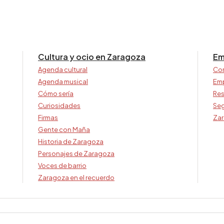
Cultura y ocio en Zaragoza
Em
Agenda cultural
Co
Agenda musical
Em
Cómo sería
Res
Curiosidades
Seg
Firmas
Zar
Gente con Maña
Historia de Zaragoza
Personajes de Zaragoza
Voces de barrio
Zaragoza en el recuerdo