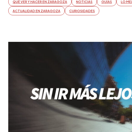
QUÉ VER Y HACER EN ZARAGOZA
NOTICIAS
GUÍAS
LO ME
ACTUALIDAD EN ZARAGOZA
CURIOSIDADES