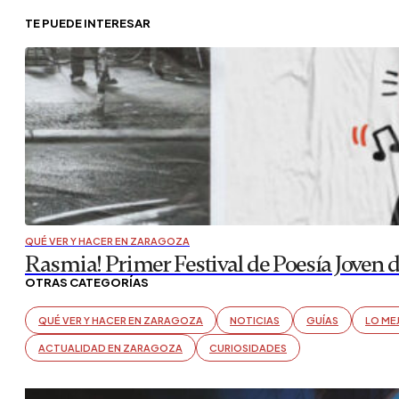
TE PUEDE INTERESAR
QUÉ VER Y HACER EN ZARAGOZA
Rasmia! Primer Festival de Poesía Joven 
OTRAS CATEGORÍAS
QUÉ VER Y HACER EN ZARAGOZA
NOTICIAS
GUÍAS
LO ME
ACTUALIDAD EN ZARAGOZA
CURIOSIDADES