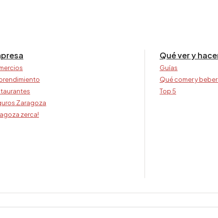
presa
Qué ver y hace
mercios
Guías
prendimiento
Qué comer y beber
taurantes
Top 5
uros Zaragoza
agoza zerca!