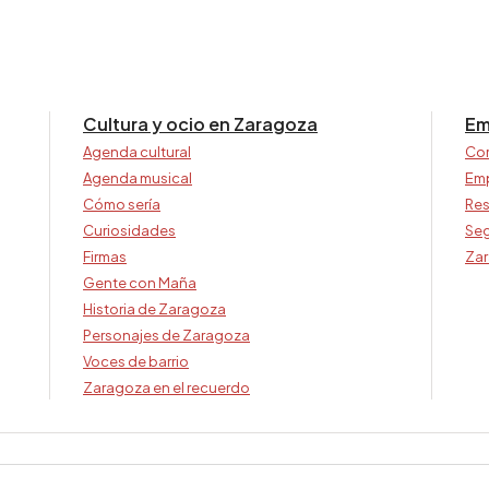
Cultura y ocio en Zaragoza
Em
Agenda cultural
Co
Agenda musical
Em
Cómo sería
Res
Curiosidades
Seg
Firmas
Zar
Gente con Maña
Historia de Zaragoza
Personajes de Zaragoza
Voces de barrio
Zaragoza en el recuerdo