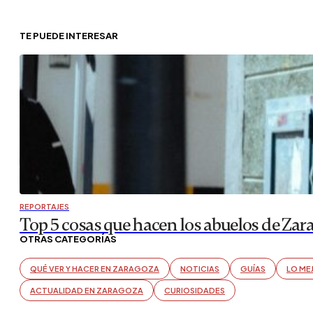
TE PUEDE INTERESAR
REPORTAJES
Top 5 cosas que hacen los abuelos de Zar
OTRAS CATEGORÍAS
QUÉ VER Y HACER EN ZARAGOZA
NOTICIAS
GUÍAS
LO ME
ACTUALIDAD EN ZARAGOZA
CURIOSIDADES