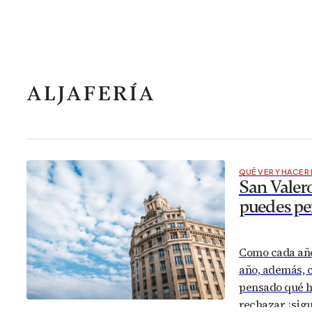
ALJAFERÍA
QUÉ VER Y HACER
San Valero
puedes pe
Como cada año 
año, además, c
pensado qué ha
rechazar, ¡sig