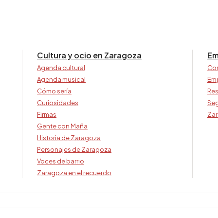
Cultura y ocio en Zaragoza
Em
Agenda cultural
Co
Agenda musical
Em
Cómo sería
Res
Curiosidades
Seg
Firmas
Zar
Gente con Maña
Historia de Zaragoza
Personajes de Zaragoza
Voces de barrio
Zaragoza en el recuerdo