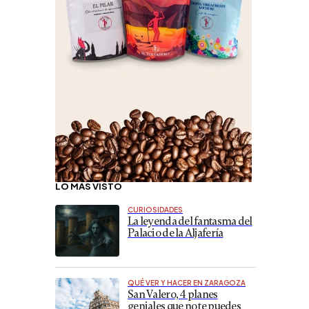
LO MÁS VISTO
CURIOSIDADES
La leyenda del fantasma del
Palacio de la Aljafería
QUÉ VER Y HACER EN ZARAGOZA
San Valero, 4 planes
geniales que no te puedes