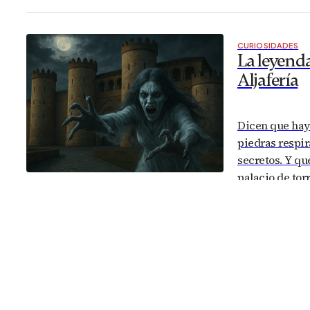
San Valero Y 
CURIOSIDADES
La leyenda
Aljafería
Dicen que hay 
piedras respi
secretos. Y que
palacio de tor
hace casi mil 
entre los arco