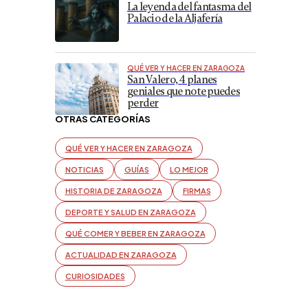
La leyenda del fantasma del
Palacio de la Aljafería
QUÉ VER Y HACER EN ZARAGOZA
San Valero, 4 planes
geniales que no te puedes
perder
OTRAS CATEGORÍAS
QUÉ VER Y HACER EN ZARAGOZA
NOTICIAS
GUÍAS
LO MEJOR
HISTORIA DE ZARAGOZA
FIRMAS
DEPORTE Y SALUD EN ZARAGOZA
QUÉ COMER Y BEBER EN ZARAGOZA
ACTUALIDAD EN ZARAGOZA
CURIOSIDADES