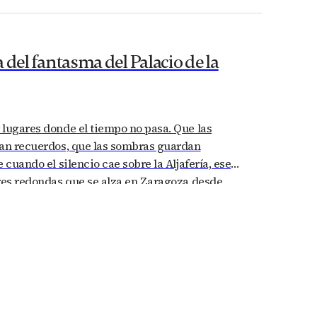
es que como manda la tradición,…
 del fantasma del Palacio de la
lugares donde el tiempo no pasa. Que las
ran recuerdos, que las sombras guardan
 cuando el silencio cae sobre la Aljafería, ese
res redondas que se alza en Zaragoza desde
años, puede escucharse algo más que el viento
s: un suspiro…