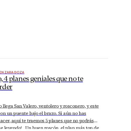
 EN ZARAGOZA
, 4 planes geniales que no te
rder
llega San Valero, ventolero y rosconero, y este
on un puente bajo el brazo. Si aún no has
cer, aquí te traemos 5 planes que no podrás
ue leyendo! Un buen roscón, el plan más top de