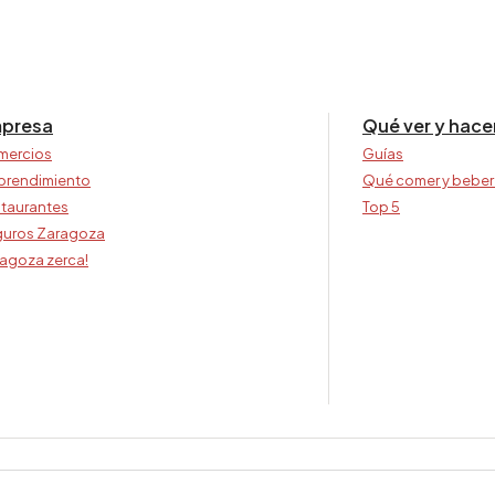
presa
Qué ver y hace
mercios
Guías
prendimiento
Qué comer y beber
taurantes
Top 5
uros Zaragoza
agoza zerca!