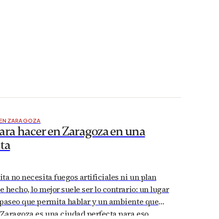
 EN ZARAGOZA
para hacer en Zaragoza en una
ta
ta no necesita fuegos artificiales ni un plan
 hecho, lo mejor suele ser lo contrario: un lugar
 paseo que permita hablar y un ambiente que
 Zaragoza es una ciudad perfecta para eso,