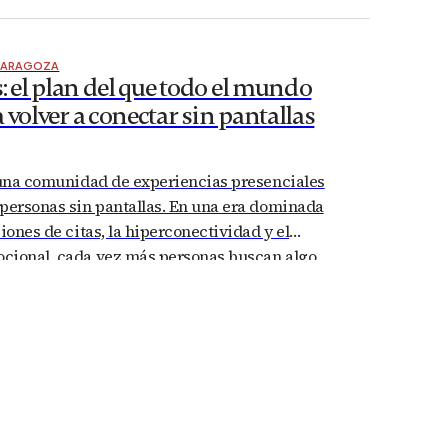
a espacios monumentales, rincones tranquilos
turales accesibles. Si estás pensando qué
ZARAGOZA
s: el plan del que todo el mundo
 volver a conectar sin pantallas
s una comunidad de experiencias presenciales
 personas sin pantallas. En una era dominada
ciones de citas, la hiperconectividad y el
cional, cada vez más personas buscan algo
s perfiles digitales y más presencia real. Menos
conversación cara a cara. Ahí es donde
ltros,…