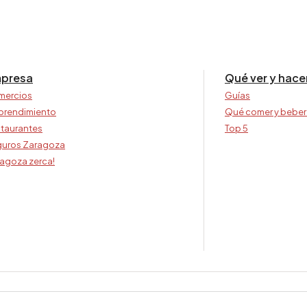
presa
Qué ver y hace
mercios
Guías
prendimiento
Qué comer y beber
taurantes
Top 5
uros Zaragoza
agoza zerca!