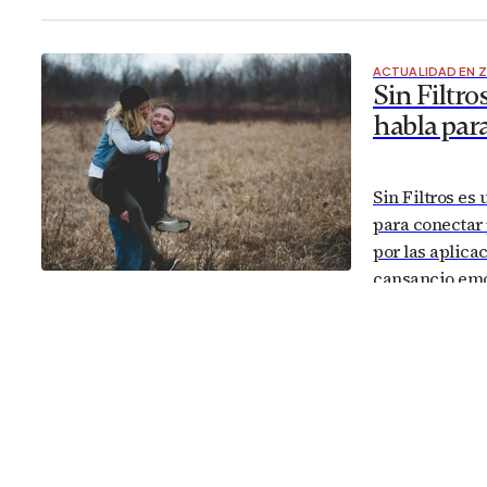
porque combin
y opciones cul
hacer…
ACTUALIDAD EN 
Sin Filtro
habla para
Sin Filtros e
para conectar
por las aplica
cansancio emo
distinto. Meno
“match” y más 
aparece Sin Fi