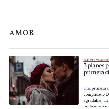
AMOR
QUÉ VER Y HACER
3 planes 
primera ci
Una primera ci
complicado. De
agradable, un
quite presión.