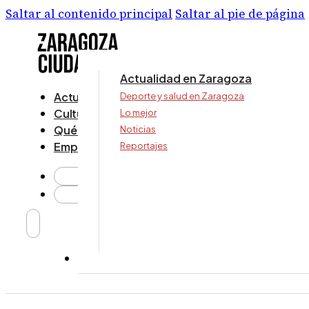
Saltar al contenido principal
Saltar al pie de página
Actualidad en Zaragoza
Actualidad
Deporte y salud en Zaragoza
Cultura y ocio
Lo mejor
Qué ver y hacer
Noticias
Empresa
Reportajes