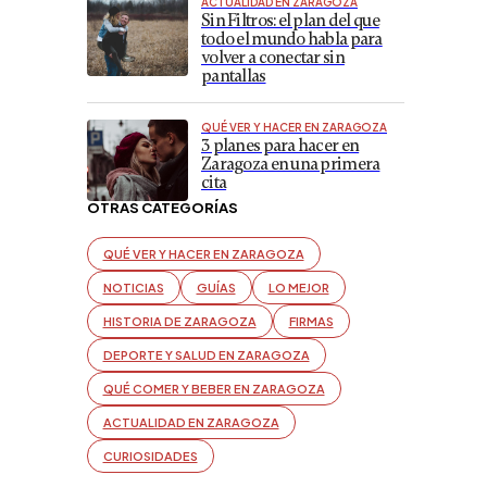
ACTUALIDAD EN ZARAGOZA
Sin Filtros: el plan del que
todo el mundo habla para
volver a conectar sin
pantallas
QUÉ VER Y HACER EN ZARAGOZA
3 planes para hacer en
Zaragoza en una primera
cita
OTRAS CATEGORÍAS
QUÉ VER Y HACER EN ZARAGOZA
NOTICIAS
GUÍAS
LO MEJOR
HISTORIA DE ZARAGOZA
FIRMAS
DEPORTE Y SALUD EN ZARAGOZA
QUÉ COMER Y BEBER EN ZARAGOZA
ACTUALIDAD EN ZARAGOZA
CURIOSIDADES