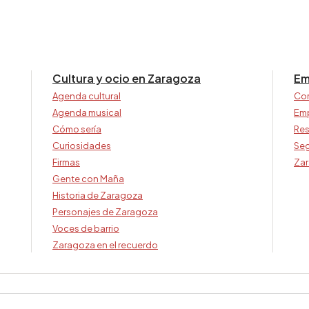
Cultura y ocio en Zaragoza
Em
Agenda cultural
Co
Agenda musical
Em
Cómo sería
Res
Curiosidades
Seg
Firmas
Zar
Gente con Maña
Historia de Zaragoza
Personajes de Zaragoza
Voces de barrio
Zaragoza en el recuerdo