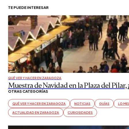
TE PUEDE INTERESAR
QUÉ VER Y HACER EN ZARAGOZA
Muestra de Navidad en la Plaza del Pilar, ¡
OTRAS CATEGORÍAS
QUÉ VER Y HACER EN ZARAGOZA
NOTICIAS
GUÍAS
LO ME
ACTUALIDAD EN ZARAGOZA
CURIOSIDADES