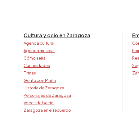
Cultura y ocio en Zaragoza
Em
Agenda cultural
Co
Agenda musical
Em
Cómo sería
Res
Curiosidades
Seg
Firmas
Zar
Gente con Maña
Historia de Zaragoza
Personajes de Zaragoza
Voces de barrio
Zaragoza en el recuerdo