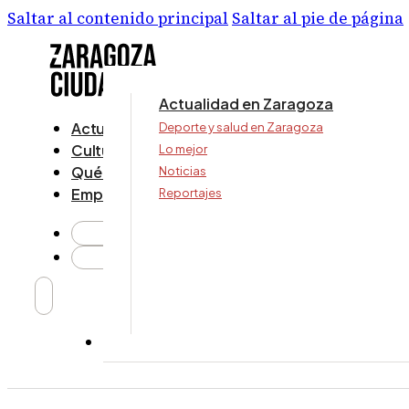
Saltar al contenido principal
Saltar al pie de página
Actualidad en Zaragoza
Actualidad
Deporte y salud en Zaragoza
Cultura y ocio
Lo mejor
Qué ver y hacer
Noticias
Empresa
Reportajes