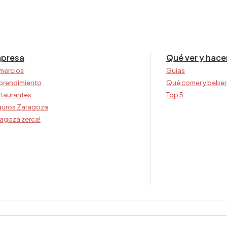
presa
Qué ver y hace
mercios
Guías
prendimiento
Qué comer y beber
taurantes
Top 5
uros Zaragoza
agoza zerca!