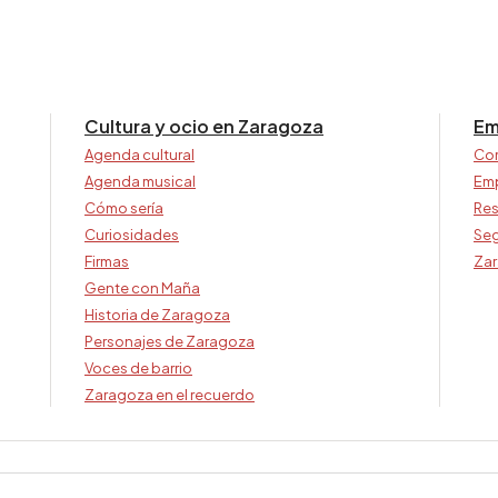
Cultura y ocio en Zaragoza
Em
Agenda cultural
Co
Agenda musical
Em
Cómo sería
Res
Curiosidades
Seg
Firmas
Zar
Gente con Maña
Historia de Zaragoza
Personajes de Zaragoza
Voces de barrio
Zaragoza en el recuerdo