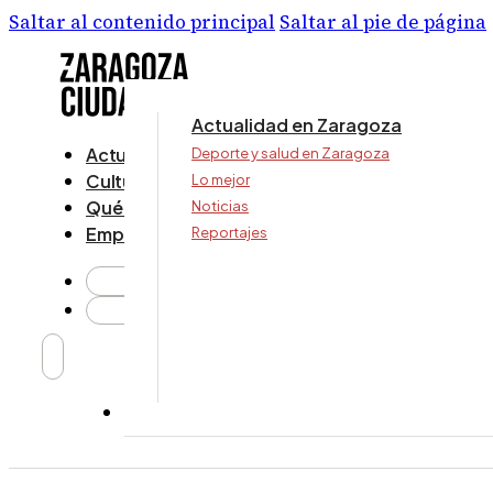
Saltar al contenido principal
Saltar al pie de página
Actualidad en Zaragoza
Actualidad
Deporte y salud en Zaragoza
Cultura y ocio
Lo mejor
Qué ver y hacer
Noticias
Empresa
Reportajes