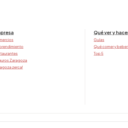
presa
Qué ver y hace
mercios
Guías
prendimiento
Qué comer y beber
taurantes
Top 5
uros Zaragoza
agoza zerca!