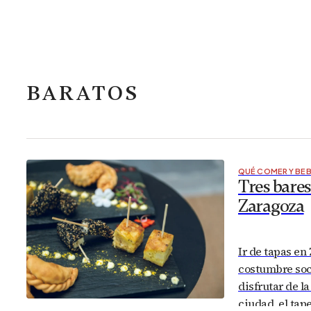
BARATOS
QUÉ COMER Y BE
Tres bares
Zaragoza
Ir de tapas e
costumbre soci
disfrutar de l
ciudad, el tap