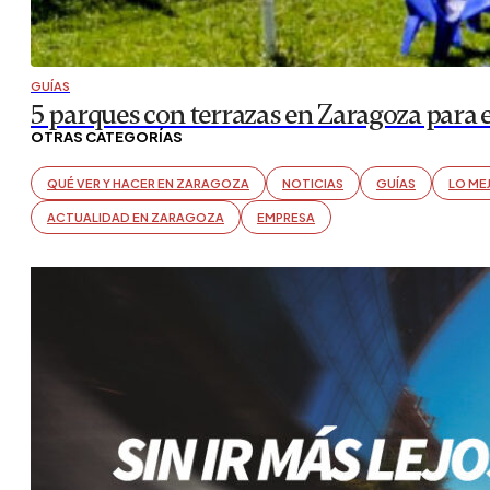
GUÍAS
5 parques con terrazas en Zaragoza para 
OTRAS CATEGORÍAS
QUÉ VER Y HACER EN ZARAGOZA
NOTICIAS
GUÍAS
LO ME
ACTUALIDAD EN ZARAGOZA
EMPRESA