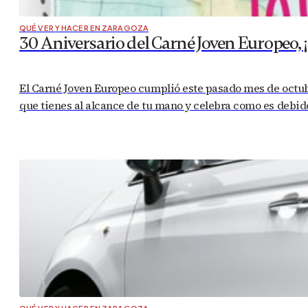
QUÉ VER Y HACER EN ZARAGOZA
30 Aniversario del Carné Joven Europeo, ¡
El Carné Joven Europeo cumplió este pasado mes de octubr
que tienes al alcance de tu mano y celebra como es deb