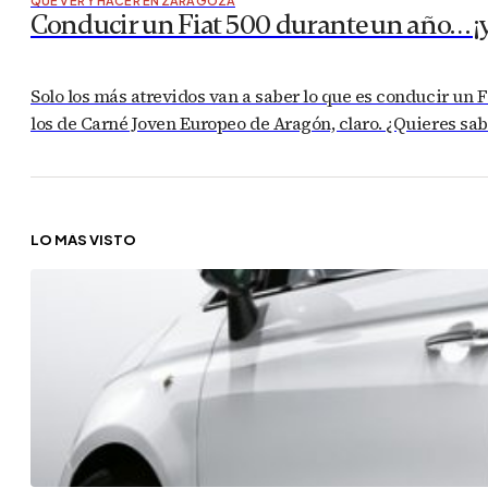
QUÉ VER Y HACER EN ZARAGOZA
Conducir un Fiat 500 durante un año… ¡y 
Solo los más atrevidos van a saber lo que es conducir un Fi
los de Carné Joven Europeo de Aragón, claro. ¿Quieres sa
LO MÁS VISTO