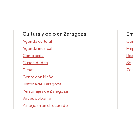
Cultura y ocio en Zaragoza
Em
Agenda cultural
Co
Agenda musical
Em
Cómo sería
Res
Curiosidades
Seg
Firmas
Zar
Gente con Maña
Historia de Zaragoza
Personajes de Zaragoza
Voces de barrio
Zaragoza en el recuerdo