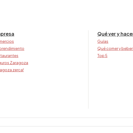
presa
Qué ver y hace
mercios
Guías
prendimiento
Qué comer y beber
taurantes
Top 5
uros Zaragoza
agoza zerca!