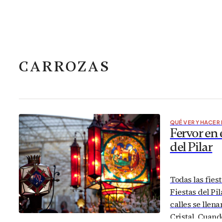
CARROZAS
QUÉ VER Y HACER
Fervor en 
del Pilar
Todas las fies
Fiestas del Pil
calles se llen
Cristal. Cuand