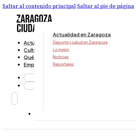
Saltar al contenido principal
Saltar al pie de página
Actualidad en Zaragoza
Actualidad
Deporte y salud en Zaragoza
Cultura y ocio
Lo mejor
Qué ver y hacer
Noticias
Empresa
Reportajes