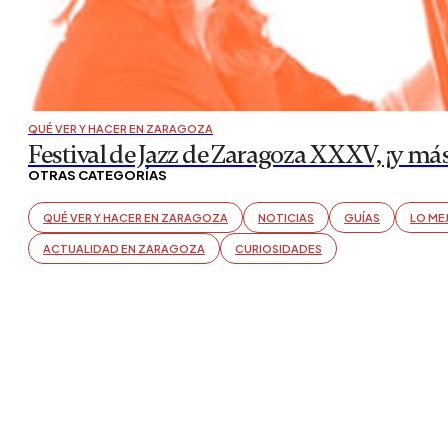
QUÉ VER Y HACER EN ZARAGOZA
Festival de Jazz de Zaragoza XXXV, ¡y má
OTRAS CATEGORÍAS
QUÉ VER Y HACER EN ZARAGOZA
NOTICIAS
GUÍAS
LO ME
ACTUALIDAD EN ZARAGOZA
CURIOSIDADES