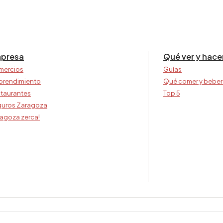
presa
Qué ver y hace
mercios
Guías
prendimiento
Qué comer y beber
taurantes
Top 5
uros Zaragoza
agoza zerca!