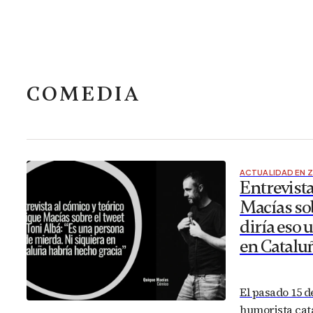
COMEDIA
ACTUALIDAD EN 
Entrevista
Macías sob
diría eso 
en Catalu
El pasado 15 d
humorista cata