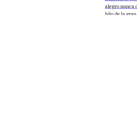
alegro nunca d
hijo de la gra
Aragón ha pres
considerando 