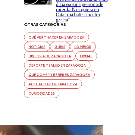
diría eso una persona de
mierda. Ni siquiera en
Cataluña habría hecho
gracia”
OTRAS CATEGORÍAS
QUÉ VER Y HACER EN ZARAGOZA
NOTICIAS
GUÍAS
LO MEJOR
HISTORIA DE ZARAGOZA
FIRMAS
DEPORTE Y SALUD EN ZARAGOZA
QUÉ COMER Y BEBER EN ZARAGOZA
ACTUALIDAD EN ZARAGOZA
CURIOSIDADES