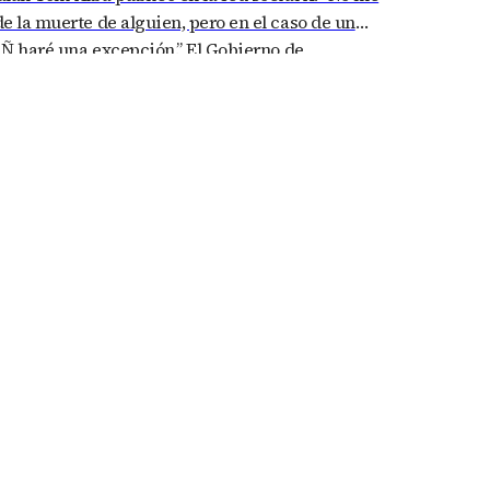
e la muerte de alguien, pero en el caso de un
n Ñ haré una excepción.” El Gobierno de
entado una denuncia formal ante la Fiscalía,
que el…