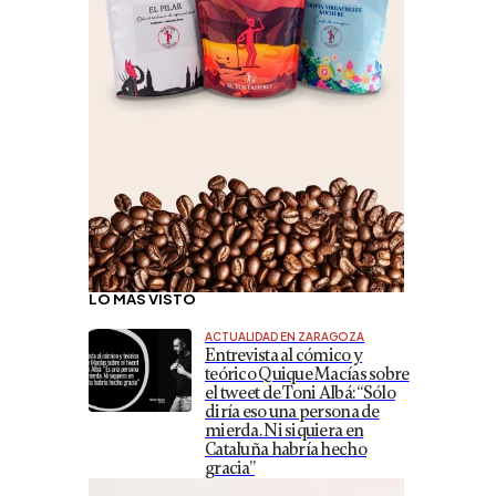
LO MÁS VISTO
ACTUALIDAD EN ZARAGOZA
Entrevista al cómico y
teórico Quique Macías sobre
el tweet de Toni Albá: “Sólo
diría eso una persona de
mierda. Ni siquiera en
Cataluña habría hecho
gracia”