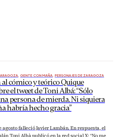
ZARAGOZA
,
GENTE CON MAÑA
,
PERSONAJES DE ZARAGOZA
 al cómico y teórico Quique
re el tweet de Toni Albá: “Sólo
una persona de mierda. Ni siquiera
ña habría hecho gracia”
e agosto falleció Javier Lambán. En respuesta, el
lán Toni Albà publicó en la red social X: “No me