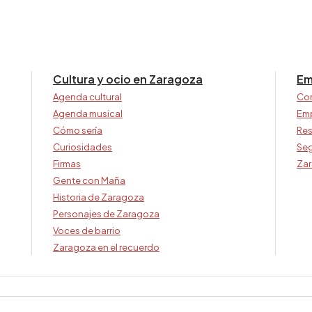
Cultura y ocio en Zaragoza
Em
Agenda cultural
Co
Agenda musical
Em
Cómo sería
Res
Curiosidades
Seg
Firmas
Zar
Gente con Maña
Historia de Zaragoza
Personajes de Zaragoza
Voces de barrio
Zaragoza en el recuerdo