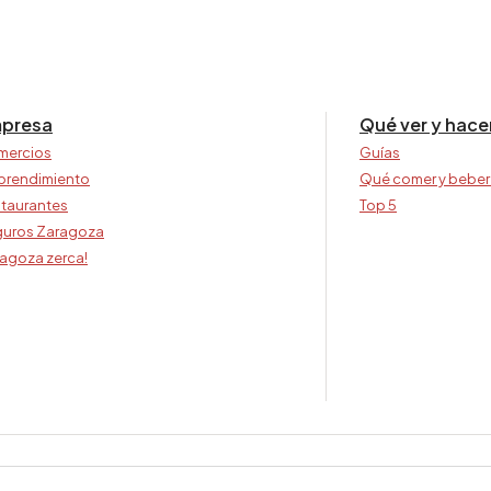
presa
Qué ver y hace
mercios
Guías
prendimiento
Qué comer y beber
taurantes
Top 5
uros Zaragoza
agoza zerca!