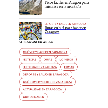
Picos fáciles en Aragón para
iniciarse en la montaña
DEPORTE Y SALUD EN ZARAGOZA
Rutas en bici para hacer en
Zaragoza
OTRAS CATEGORÍAS
QUÉ VER Y HACER EN ZARAGOZA
NOTICIAS
GUÍAS
LO MEJOR
HISTORIA DE ZARAGOZA
FIRMAS
DEPORTE Y SALUD EN ZARAGOZA
QUÉ COMER Y BEBER EN ZARAGOZA
ACTUALIDAD EN ZARAGOZA
CURIOSIDADES