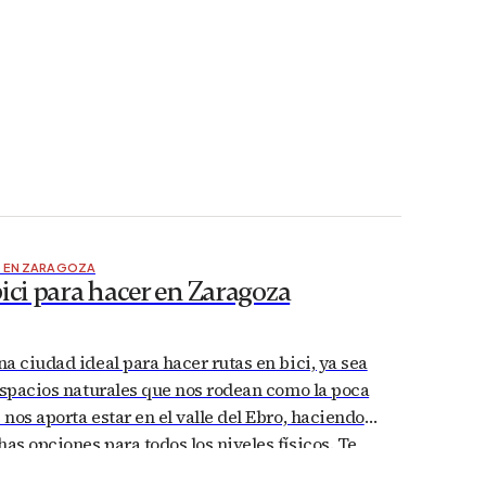
D EN ZARAGOZA
ici para hacer en Zaragoza
a ciudad ideal para hacer rutas en bici, ya sea
espacios naturales que nos rodean como la poca
nos aporta estar en el valle del Ebro, haciendo
s opciones para todos los niveles físicos. Te
r cinco de estas opciones, que puedes