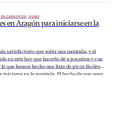
 si…
D EN ZARAGOZA
,
GUÍAS
les en Aragón para iniciarse en la
s satisfactorio que subir una montaña, y si
do en esto hay que hacerlo de a poquitos y con
 lo que hemos hecho una lista de picos fáciles
 iniciarse en la montaña. El hecho de que sean
lica que no requieran un esfuerzo, y…