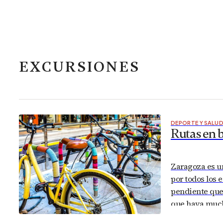
EXCURSIONES
DEPORTE Y SALU
Rutas en b
Zaragoza es un
por todos los 
pendiente que 
que haya mucha
vamos a conta