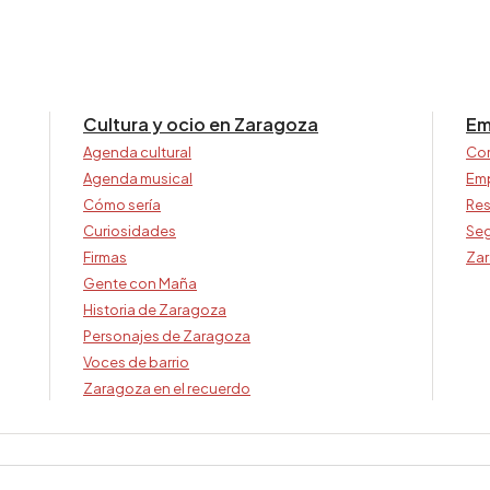
Cultura y ocio en Zaragoza
Em
Agenda cultural
Co
Agenda musical
Em
Cómo sería
Res
Curiosidades
Seg
Firmas
Zar
Gente con Maña
Historia de Zaragoza
Personajes de Zaragoza
Voces de barrio
Zaragoza en el recuerdo