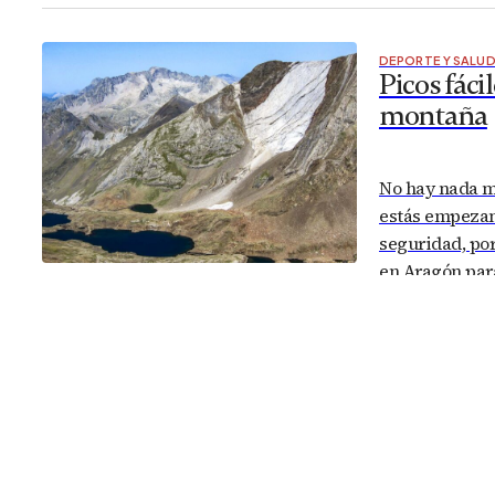
complementar
DEPORTE Y SALU
Picos fáci
montaña
No hay nada má
estás empezan
seguridad, por
en Aragón para
fáciles no imp