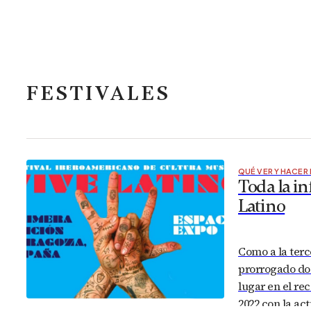
FESTIVALES
QUÉ VER Y HACER
Toda la in
Latino
Como a la terce
prorrogado do
lugar en el rec
2022 con la ac