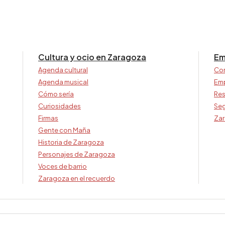
Cultura y ocio en Zaragoza
Em
Agenda cultural
Co
Agenda musical
Em
Cómo sería
Res
Curiosidades
Seg
Firmas
Zar
Gente con Maña
Historia de Zaragoza
Personajes de Zaragoza
Voces de barrio
Zaragoza en el recuerdo