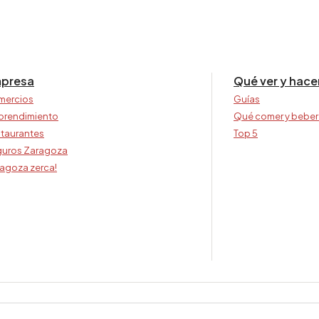
presa
Qué ver y hace
mercios
Guías
prendimiento
Qué comer y beber
taurantes
Top 5
uros Zaragoza
agoza zerca!