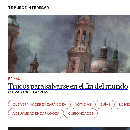
TE PUEDE INTERESAR
FIRMAS
Trucos para salvarse en el fin del mundo
OTRAS CATEGORÍAS
QUÉ VER Y HACER EN ZARAGOZA
NOTICIAS
GUÍAS
LO ME
ACTUALIDAD EN ZARAGOZA
CURIOSIDADES