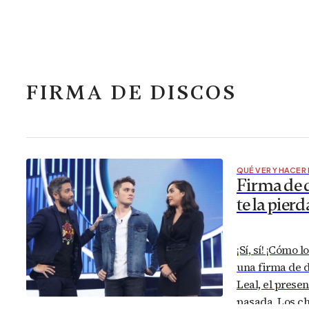
FIRMA DE DISCOS
QUÉ VER Y HACER
Firma de 
te la pierd
¡Sí, sí! ¡Cómo
una firma de 
Leal, el prese
pasada. Los ch