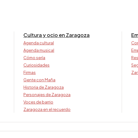
Cultura y ocio en Zaragoza
Em
Agenda cultural
Co
Agenda musical
Em
Cómo sería
Res
Curiosidades
Seg
Firmas
Zar
Gente con Maña
Historia de Zaragoza
Personajes de Zaragoza
Voces de barrio
Zaragoza en el recuerdo