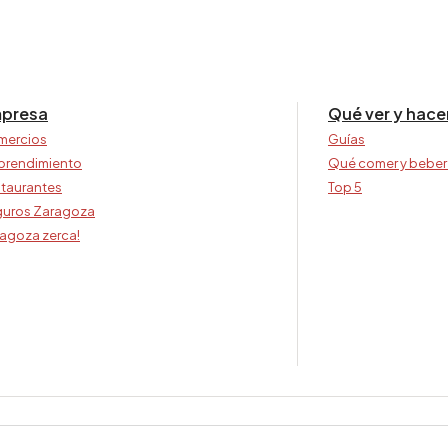
presa
Qué ver y hace
mercios
Guías
prendimiento
Qué comer y beber
taurantes
Top 5
uros Zaragoza
agoza zerca!