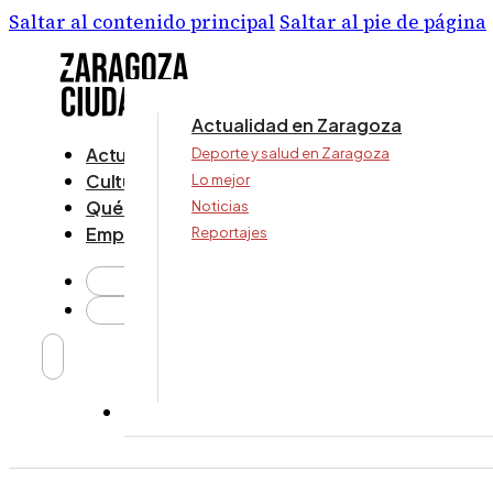
Saltar al contenido principal
Saltar al pie de página
Actualidad en Zaragoza
Actualidad
Deporte y salud en Zaragoza
Cultura y ocio
Lo mejor
Qué ver y hacer
Noticias
Empresa
Reportajes