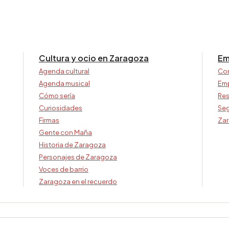
Cultura y ocio en Zaragoza
Em
Agenda cultural
Co
Agenda musical
Em
Cómo sería
Res
Curiosidades
Seg
Firmas
Zar
Gente con Maña
Historia de Zaragoza
Personajes de Zaragoza
Voces de barrio
Zaragoza en el recuerdo