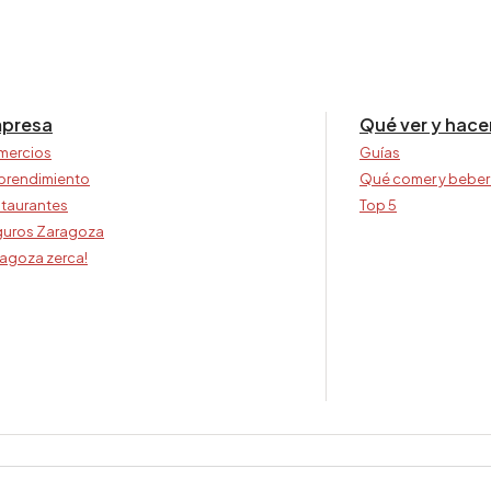
presa
Qué ver y hace
mercios
Guías
prendimiento
Qué comer y beber
taurantes
Top 5
uros Zaragoza
agoza zerca!