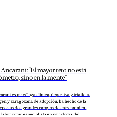
A
Ancarani: “El mayor reto no está
ómetro, sino en la mente”
rani es psicóloga clínica, deportiva y triatleta.
igen y zaragozana de adopción, ha hecho de la
erpo sus dos grandes campos de entrenamiento.
labor como especialista en psicología del