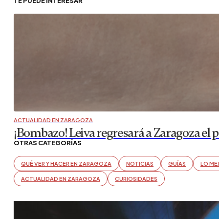
TE PUEDE INTERESAR
ACTUALIDAD EN ZARAGOZA
¡Bombazo! Leiva regresará a Zaragoza el 
OTRAS CATEGORÍAS
QUÉ VER Y HACER EN ZARAGOZA
NOTICIAS
GUÍAS
LO ME
ACTUALIDAD EN ZARAGOZA
CURIOSIDADES